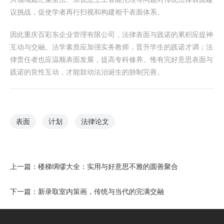
议挑战，促使学者再行扫视和构建相干表面体系。
因此重庆百彩东企业管理有限公司，法律表面与践诺的累积应提神
互动与交融。法学素质应加强实务教师，晋升学生的践诺才调；法
律责任者也应温顺表面发展，提高专科修养。惟有完好意思表面与
践诺的良性互动，才能鼓动法治诞生的胁制完善。
表面
计划
法律论文
上一篇：
楼梯绸缪大全：实用与好意思不雅的圆善聚合
下一篇：
新录取室内策画，传统与当代的完满交融