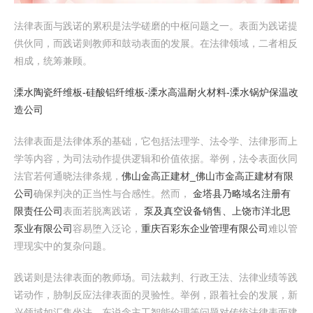
法律表面与践诺的累积是法学磋磨的中枢问题之一。表面为践诺提
供伙同，而践诺则教师和鼓动表面的发展。在法律领域，二者相反
相成，统筹兼顾。
溧水陶瓷纤维板-硅酸铝纤维板-溧水高温耐火材料-溧水锅炉保温改
造公司
法律表面是法律体系的基础，它包括法理学、法令学、法律形而上
学等内容，为司法动作提供逻辑和价值依据。举例，法令表面伙同
法官若何通晓法律条规，
佛山金高正建材_佛山市金高正建材有限
公司
确保判决的正当性与合感性。然而，
金塔县乃略域名注册有
限责任公司
表面若脱离践诺，
泵及真空设备销售、上饶市洋北思
泵业有限公司
容易堕入泛论，
重庆百彩东企业管理有限公司
难以管
理现实中的复杂问题。
践诺则是法律表面的教师场。司法裁判、行政王法、法律业绩等践
诺动作，胁制反应法律表面的灵验性。举例，跟着社会的发展，新
兴领域如汇集坐法、东说念主工智能伦理等问题对传统法律表面建